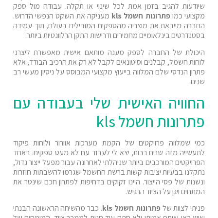
שיודעות להגיב בזמן אמת לכל שינוי או תקלה. עבודה מול ספק
מקצועי כמו
פתרונות חשמל kls
מעניקה את השקט הנפשי הדרוש.
החברה מייבאת את מוצריה מהספקים המובילים בעולם, תוך עמידה
בסטנדרטים בינלאומיים מחמירים ודרישות התקן הרלוונטיות ביותר.
היכולת של החברה לספק מענה מותאם אישית מאפשרת ליצרני
לוחות חשמל, קבלנים וסיטונאים לקבל לא רק את הרכיב הבודד, אלא
פתרון הנדסי שלם המלווה בייעוץ מקצועי המבוסס על ניסיון מעשי רב
שנים.
החוויה האישית שלי בעבודה עם
פתרונות חשמל kls
כמי שמלווה פרויקטים של הקמת מערכות אוורור ולוחות פיקוד
לתעשייה מזה שנים רבות, יצא לי לעבוד עם לא מעט ספקים. באחד
הפרויקטים המורכבים ביותר שניהלתי לאחרונה עבור מפעל ייצור גדול,
נתקלנו בבעיות יציבות קשות ברשת החשמל שגרמו להשבתות חוזרות
ונשנות של פסי הייצור. היינו זקוקים בדחיפות לפתרון חכם שינטר את
המתחים ויגן על הציוד הרגיש.
פניתי לצוות של
פתרונות חשמל kls
. כבר מהשיחה הראשונה הבנתי
שיש כאן שותף אמיתי ולא סתם עוד חנות לממכר ציוד. המומחים של