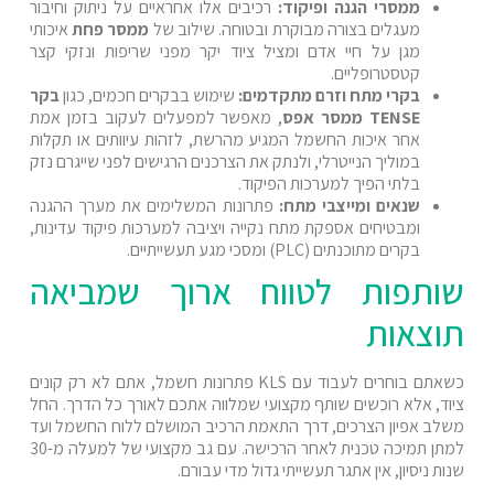
ממסרי הגנה ופיקוד:
רכיבים אלו אחראיים על ניתוק וחיבור
מעגלים בצורה מבוקרת ובטוחה. שילוב של
ממסר פחת
איכותי
מגן על חיי אדם ומציל ציוד יקר מפני שריפות ונזקי קצר
קטסטרופליים.
בקרי מתח וזרם מתקדמים:
שימוש בבקרים חכמים, כגון
בקר
TENSE ממסר אפס
, מאפשר למפעלים לעקוב בזמן אמת
אחר איכות החשמל המגיע מהרשת, לזהות עיוותים או תקלות
במוליך הנייטרלי, ולנתק את הצרכנים הרגישים לפני שייגרם נזק
בלתי הפיך למערכות הפיקוד.
שנאים ומייצבי מתח:
פתרונות המשלימים את מערך ההגנה
ומבטיחים אספקת מתח נקייה ויציבה למערכות פיקוד עדינות,
בקרים מתוכנתים (PLC) ומסכי מגע תעשייתיים.
שותפות לטווח ארוך שמביאה
תוצאות
כשאתם בוחרים לעבוד עם KLS פתרונות חשמל, אתם לא רק קונים
ציוד, אלא רוכשים שותף מקצועי שמלווה אתכם לאורך כל הדרך. החל
משלב אפיון הצרכים, דרך התאמת הרכיב המושלם ללוח החשמל ועד
למתן תמיכה טכנית לאחר הרכישה. עם גב מקצועי של למעלה מ-30
שנות ניסיון, אין אתגר תעשייתי גדול מדי עבורם.