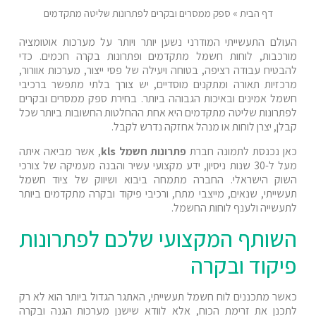
דף הבית
»
ספק ממסרים ובקרים לפתרונות שליטה מתקדמים
העולם התעשייתי המודרני נשען יותר ויותר על מערכות אוטומציה
מורכבות, לוחות חשמל מתקדמים ופתרונות בקרה חכמים. כדי
להבטיח עבודה רציפה, בטוחה ויעילה של פסי ייצור, מערכות אוורור,
מרכזיות תאורה ומתקנים מוסדיים, יש צורך בלתי מתפשר ברכיבי
חשמל אמינים ובאיכות הגבוהה ביותר. בחירת ספק ממסרים ובקרים
לפתרונות שליטה מתקדמים היא אחת ההחלטות החשובות ביותר שכל
קבלן, יצרן לוחות או מנהל אחזקה נדרש לקבל.
כאן נכנסת לתמונה חברת
פתרונות חשמל kls
, אשר מביאה איתה
מעל ל-30 שנות ניסיון, ידע מקצועי עשיר והבנה מעמיקה של צורכי
השוק הישראלי. החברה מתמחה ביבוא ושיווק של ציוד חשמל
תעשייתי, שנאים, מייצבי מתח, ורכיבי פיקוד ובקרה מתקדמים ביותר
לתעשייה ולענף לוחות החשמל.
השותף המקצועי שלכם לפתרונות
פיקוד ובקרה
כאשר מתכננים לוח חשמל תעשייתי, האתגר הגדול ביותר הוא לא רק
לתכנן את זרימת הכוח, אלא לוודא שישנן מערכות הגנה ובקרה