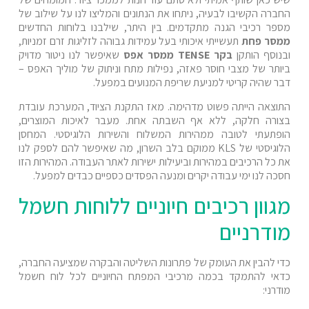
החברה הקשיבו לבעיה, ניתחו את הנתונים והמליצו לנו על שילוב של
מספר רכיבי הגנה מתקדמים. בין היתר, שילבנו בלוחות החדשים
ממסר פחת
תעשייתי איכותי בעל עמידות גבוהה לזליגות זרם זמניות,
ובנוסף הותקן
בקר TENSE ממסר אפס
שאיפשר לנו ניטור מדויק
ביותר של מצבי חוסר פאזה, נפילות מתח וניתוק של מוליך האפס –
דבר שהיה קריטי למניעת שריפת המנועים במפעל.
התוצאה הייתה פשוט מדהימה. מאז התקנת הציוד, המערכת עובדת
בצורה חלקה, ללא אף השבתה אחת. מעבר לאיכות המוצרים,
הופתעתי לטובה ממהירות המשלוח והשירות הלוגיסטי. המחסן
הלוגיסטי של KLS ממוקם בלב השרון, מה שאיפשר להם לספק לנו
את כל הרכיבים במהירות וביעילות ישירות לאתר העבודה. המהירות הזו
חסכה לנו ימי עבודה יקרים ומנעה הפסדים כספיים כבדים למפעל.
מגוון רכיבים חיוניים ללוחות חשמל
מודרניים
כדי להבין את העומק של פתרונות השליטה והבקרה שמציעה החברה,
כדאי להתמקד בכמה מרכיבי המפתח החיוניים לכל לוח חשמל
מודרני: