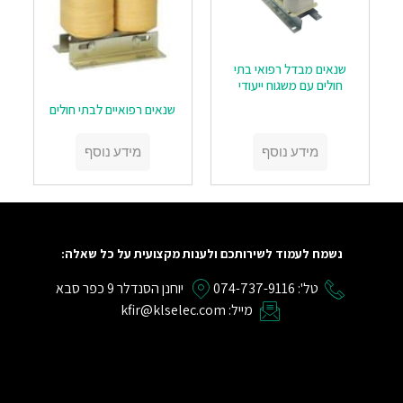
שנאים מבדל רפואי בתי
חולים עם משגוח ייעודי
שנאים רפואיים לבתי חולים
מידע נוסף
מידע נוסף
נשמח לעמוד לשירותכם ולענות מקצועית על כל שאלה:
טל': 074-737-9116
יוחנן הסנדלר 9 כפר סבא
מייל: kfir@klselec.com