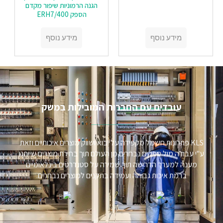
הגנה הרמוניות שיפור מקדם
הספק ERH7/400
מידע נוסף
מידע נוסף
עובדים עם החברות המובילות במשק​
KLS פתרונות חשמל מקפידה על יבוא ושווק מוצרים איכותיים וזאת
ע"י עבודה מול ספקים נבחרים מן העולם תוך בחירת מוצרים שייתנו
מענה למערך הדרישה תוך שמירה על סטנדרטים בינלאומיים
ברמת איכות גבוהה ועמידה בתקנים למוצרים נבחרים.