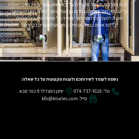
KLS פתרונות חשמל מקפידה על יבוא ושווק מוצרים איכותיים וזאת
ע"י עבודה מול ספקים נבחרים מן העולם תוך בחירת מוצרים שייתנו
מענה למערך הדרישה תוך שמירה על סטנדרטים בינלאומיים
ברמת איכות גבוהה ועמידה בתקנים למוצרים נבחרים.
נשמח לעמוד לשירותכם ולענות מקצועית על כל שאלה:
טל': 074-737-9116
יוחנן הסנדלר 9 כפר סבא
מייל: kfir@klselec.com