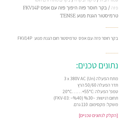
פזה
/ בקר חוסר פזה היפוך פזה עם אפס FKV14P
טרמיסטור הגנת מנוע TENSE
בקר חוסר פזה עם אפס טרמיסטור חום הגנת מנוע FKV14P
נתונים טכנים:
מתח הפעלה (Un) 3 x 380V AC
תדר הפעלה 50/60 הרץ
טמפ' הפעלה :20°C……+55°C
תחום רגישות: ~%30 (FKV-03: ~%40)
משקל: מקסימום. 110 גרם.
[הקלק לנתונים טכניים]