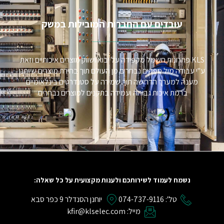
עובדים עם החברות המובילות במשק​
KLS פתרונות חשמל מקפידה על יבוא ושווק מוצרים איכותיים וזאת
ע"י עבודה מול ספקים נבחרים מן העולם תוך בחירת מוצרים שייתנו
מענה למערך הדרישה תוך שמירה על סטנדרטים בינלאומיים
ברמת איכות גבוהה ועמידה בתקנים למוצרים נבחרים.
נשמח לעמוד לשירותכם ולענות מקצועית על כל שאלה:
טל': 074-737-9116
יוחנן הסנדלר 9 כפר סבא
מייל: kfir@klselec.com