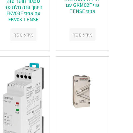
ממסר חוסר פזה
פזי GKM02F עם
היפוך פזה תלת פזי
אפס TENSE
עם אפס FKV03F
FKV03 TENSE
מידע נוסף
מידע נוסף