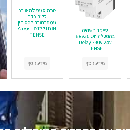
טרמוסטט למאוורר
ללוח בקר
טמפרטורה לפס דין
DT321DIN דיגיטלי
טיימר השהיה
TENSE
בהפעלה ERV30 On
Delay 230V 24V
TENSE
מידע נוסף
מידע נוסף