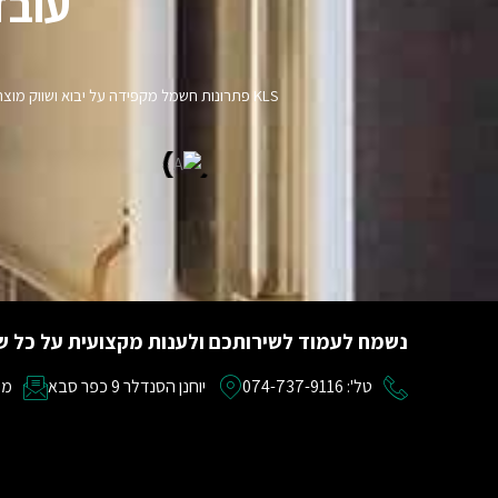
עובד
KLS פתרונות חשמל מקפידה על יבוא ושווק מ
נשמח לעמוד לשירותכם ולענות מקצועית על כל ש
טל': 074-737-9116
יוחנן הסנדלר 9 כפר סבא
מייל: om