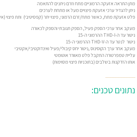
מתן התראה אזעקה הרמוניים מתח וזרם ניתנים להתאמה
ניתן להגדיר ערכי אזעקת פיצויים מעל או מתחת לערכים
פלט אזעקת מתח, כאשר מתח/זרם הרמוני, פיצוי יתר (קפסיטיבי) ותת פיצוי (אידו
מעקב אחר ערכי הספק פעיל, הספק תגובתי והספק לכאורה
ניטור עד ה-THD-I ההרמוני ה-15
ניטור לנטר עד ה-THD-V ההרמוני ה-15
מעקב אחר ערך הקוסינוס ,ניטור יחס קיבולי/פעיל ואינדוקטיבי/אקטיבי
עליית טמפרטורה התקבל פלט מאוורר אוטומטי
אותו הזדקנות בשלבים (בתוכניות פיצוי מסוימות)
נתונים טכנים: