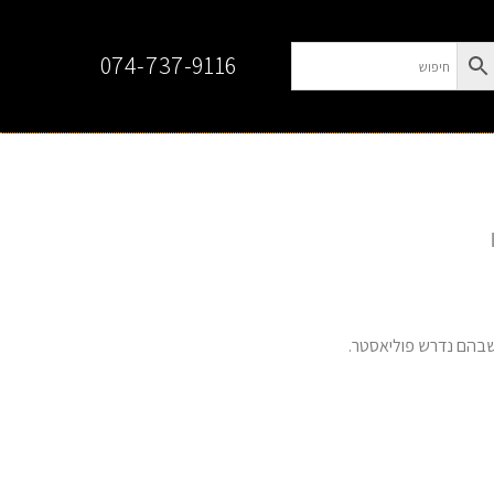
074-737-9116
 שבהם נדרש פוליאסטר.