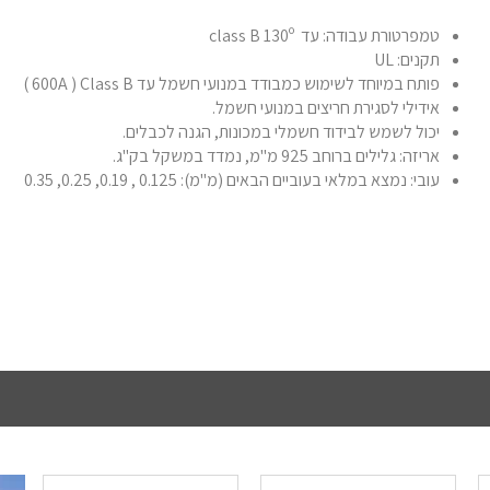
טמפרטורת עבודה: עד class B 130º
תקנים: UL
פותח במיוחד לשימוש כמבודד במנועי חשמל עד 600A ) Class B )
אידילי לסגירת חריצים במנועי חשמל.
יכול לשמש לבידוד חשמלי במכונות, הגנה לכבלים.
אריזה: גלילים ברוחב 925 מ"מ, נמדד במשקל בק"ג.
עובי: נמצא במלאי בעוביים הבאים (מ"מ): 0.125 , 0.19, 0.25, 0.35