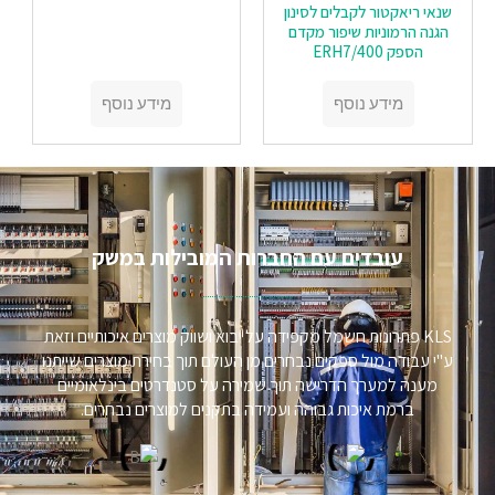
שנאי ריאקטור לקבלים לסינון
הגנה הרמוניות שיפור מקדם
הספק ERH7/400
מידע נוסף
מידע נוסף
עובדים עם החברות המובילות במשק​
KLS פתרונות חשמל מקפידה על יבוא ושווק מוצרים איכותיים וזאת
ע"י עבודה מול ספקים נבחרים מן העולם תוך בחירת מוצרים שייתנו
מענה למערך הדרישה תוך שמירה על סטנדרטים בינלאומיים
ברמת איכות גבוהה ועמידה בתקנים למוצרים נבחרים.