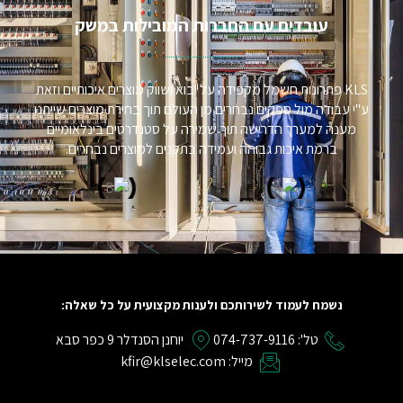
עובדים עם החברות המובילות במשק​
KLS פתרונות חשמל מקפידה על יבוא ושווק מוצרים איכותיים וזאת
ע"י עבודה מול ספקים נבחרים מן העולם תוך בחירת מוצרים שייתנו
מענה למערך הדרישה תוך שמירה על סטנדרטים בינלאומיים
ברמת איכות גבוהה ועמידה בתקנים למוצרים נבחרים.
נשמח לעמוד לשירותכם ולענות מקצועית על כל שאלה:
טל': 074-737-9116
יוחנן הסנדלר 9 כפר סבא
מייל: kfir@klselec.com