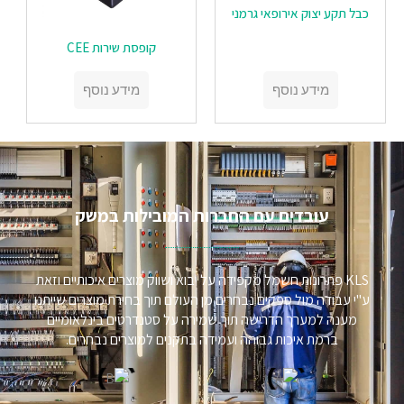
כבל תקע יצוק אירופאי גרמני
קופסת שירות CEE
מידע נוסף
מידע נוסף
עובדים עם החברות המובילות במשק​
KLS פתרונות חשמל מקפידה על יבוא ושווק מוצרים איכותיים וזאת
ע"י עבודה מול ספקים נבחרים מן העולם תוך בחירת מוצרים שייתנו
מענה למערך הדרישה תוך שמירה על סטנדרטים בינלאומיים
ברמת איכות גבוהה ועמידה בתקנים למוצרים נבחרים.