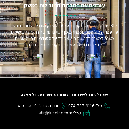
עובדים עם החברות המובילות במשק​
KLS פתרונות חשמל מקפידה על יבוא ושווק מוצרים איכותיים וזאת
ע"י עבודה מול ספקים נבחרים מן העולם תוך בחירת מוצרים שייתנו
מענה למערך הדרישה תוך שמירה על סטנדרטים בינלאומיים
ברמת איכות גבוהה ועמידה בתקנים למוצרים נבחרים.
נשמח לעמוד לשירותכם ולענות מקצועית על כל שאלה:
טל': 074-737-9116
יוחנן הסנדלר 9 כפר סבא
מייל: kfir@klselec.com