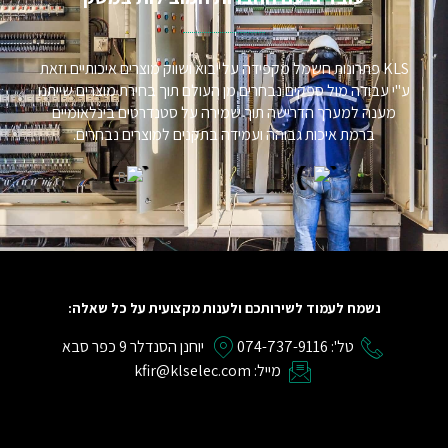
KLS פתרונות חשמל מקפידה על יבוא ושווק מוצרים איכותיים וזאת
ע"י עבודה מול ספקים נבחרים מן העולם תוך בחירת מוצרים שייתנו
מענה למערך הדרישה תוך שמירה על סטנדרטים בינלאומיים
ברמת איכות גבוהה ועמידה בתקנים למוצרים נבחרים.
נשמח לעמוד לשירותכם ולענות מקצועית על כל שאלה:
טל': 074-737-9116
יוחנן הסנדלר 9 כפר סבא
מייל: kfir@klselec.com