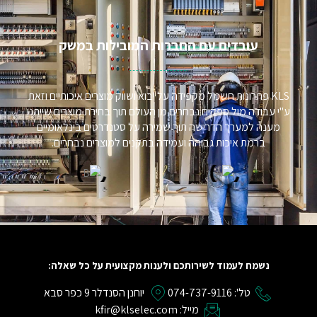
עובדים עם החברות המובילות במשק​
KLS פתרונות חשמל מקפידה על יבוא ושווק מוצרים איכותיים וזאת
ע"י עבודה מול ספקים נבחרים מן העולם תוך בחירת מוצרים שייתנו
מענה למערך הדרישה תוך שמירה על סטנדרטים בינלאומיים
ברמת איכות גבוהה ועמידה בתקנים למוצרים נבחרים.
נשמח לעמוד לשירותכם ולענות מקצועית על כל שאלה:
טל': 074-737-9116
יוחנן הסנדלר 9 כפר סבא
מייל: kfir@klselec.com