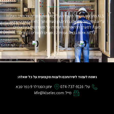
KLS פתרונות חשמל מקפידה על יבוא ושווק מוצרים איכותיים וזאת
ע"י עבודה מול ספקים נבחרים מן העולם תוך בחירת מוצרים שייתנו
מענה למערך הדרישה תוך שמירה על סטנדרטים בינלאומיים
ברמת איכות גבוהה ועמידה בתקנים למוצרים נבחרים.
נשמח לעמוד לשירותכם ולענות מקצועית על כל שאלה:
טל': 074-737-9116
יוחנן הסנדלר 9 כפר סבא
מייל: kfir@klselec.com