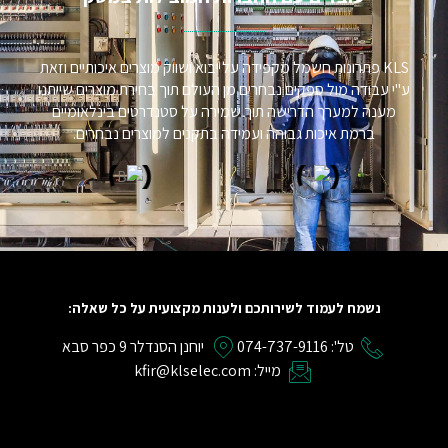
KLS פתרונות חשמל מקפידה על יבוא ושווק מוצרים איכותיים וזאת
ע"י עבודה מול ספקים נבחרים מן העולם תוך בחירת מוצרים שייתנו
מענה למערך הדרישה תוך שמירה על סטנדרטים בינלאומיים
ברמת איכות גבוהה ועמידה בתקנים למוצרים נבחרים.
נשמח לעמוד לשירותכם ולענות מקצועית על כל שאלה:
טל': 074-737-9116
יוחנן הסנדלר 9 כפר סבא
מייל: kfir@klselec.com