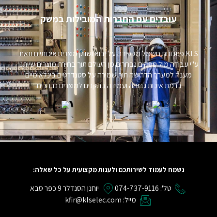
עובדים עם החברות המובילות במשק​
KLS פתרונות חשמל מקפידה על יבוא ושווק מוצרים איכותיים וזאת
ע"י עבודה מול ספקים נבחרים מן העולם תוך בחירת מוצרים שייתנו
מענה למערך הדרישה תוך שמירה על סטנדרטים בינלאומיים
ברמת איכות גבוהה ועמידה בתקנים למוצרים נבחרים.
נשמח לעמוד לשירותכם ולענות מקצועית על כל שאלה:
טל': 074-737-9116
יוחנן הסנדלר 9 כפר סבא
מייל: kfir@klselec.com