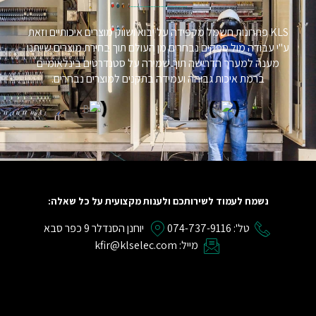
KLS פתרונות חשמל מקפידה על יבוא ושווק מוצרים איכותיים וזאת
ע"י עבודה מול ספקים נבחרים מן העולם תוך בחירת מוצרים שייתנו
מענה למערך הדרישה תוך שמירה על סטנדרטים בינלאומיים
ברמת איכות גבוהה ועמידה בתקנים למוצרים נבחרים.
נשמח לעמוד לשירותכם ולענות מקצועית על כל שאלה:
טל': 074-737-9116
יוחנן הסנדלר 9 כפר סבא
מייל: kfir@klselec.com