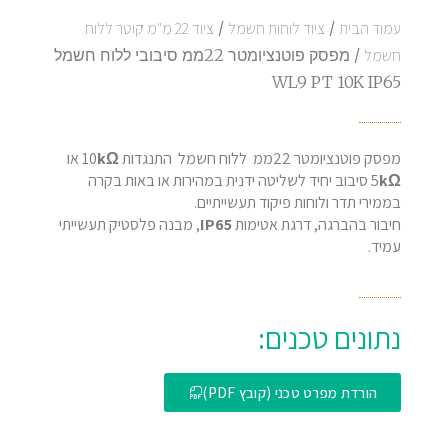
עמוד הבית
/
ציוד לוחות חשמל
/
ציוד 22 מ"מ קוטר ללוח
חשמל
/ מפסק פוטנציומטר 22ממ סיבובי ללוח חשמל
WL9 PT 10K IP65
מפסק פוטנציומטר 22ממ ללוח חשמל התנגדות 10
kΩ
או
kΩ
5
סיבוב יחיד לשליטה ידנית במהירות או באות בקרה
בממירי תדר ולוחות פיקוד תעשייתיים.
חיבור בהברגה, דרגת אטימות
IP65
, מבנה פלסטיק תעשייתי
עמיד.
נתונים טכנים:
הורדת מפרט טכני (קובץ PDF)