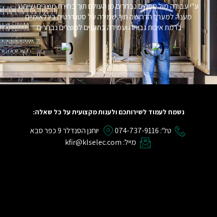
ע"י עבודה מול ספקים נבחרים מן העולם תוך בחירת מוצרים שייתנו
מענה למערך הדרישה תוך שמירה על סטנדרטים בינלאומיים
ברמת איכות גבוהה ועמידה בתקנים למוצרים נבחרים.
נשמח לעמוד לשירותכם ולענות מקצועית על כל שאלה:
טל': 074-737-9116
יוחנן הסנדלר 9 כפר סבא
מייל: kfir@klselec.com