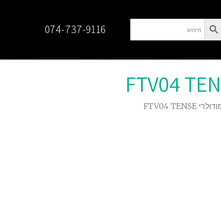
074-737-9116
FTV04 TENS