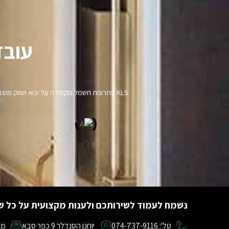
עובד
KLS פתרונות חשמל מקפידה על יבוא ושווק מ
נשמח לעמוד לשירותכם ולענות מקצועית על כל ש
טל': 074-737-9116
יוחנן הסנדלר 9 כפר סבא
מייל: om