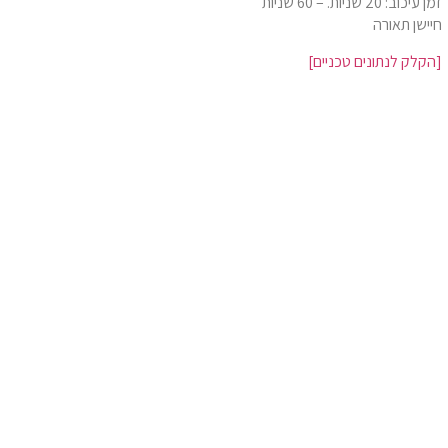
זמן עיכוב: 20 שניות. – 60 שניות
חיישן תאורה
[הקלק לנתונים טכניים]