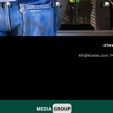
אלה:
kfir@klselec.c