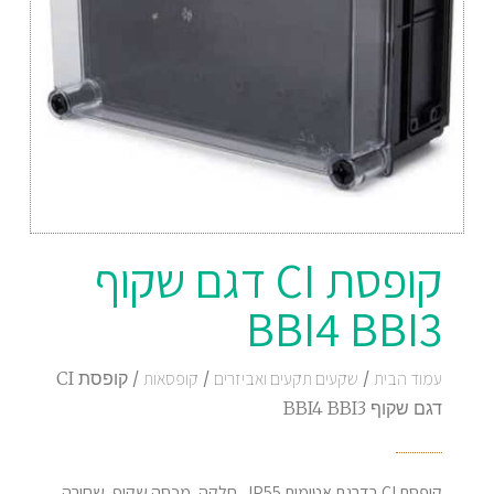
‏‏קופסת CI דגם שקוף
BBI4 BBI3
עמוד הבית
/
שקעים תקעים ואביזרים
/
קופסאות
/ ‏‏קופסת CI
דגם שקוף BBI4 BBI3
קופסת CI בדרגת אטימות IP55, חלקה, מכסה שקוף, שחורה,