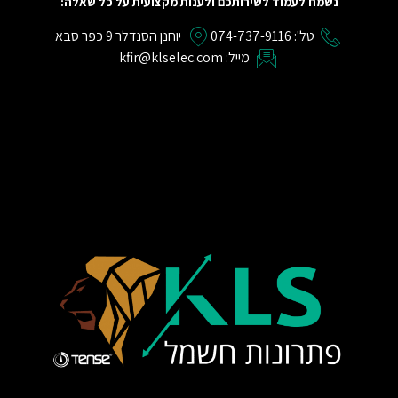
נשמח לעמוד לשירותכם ולענות מקצועית על כל שאלה:
טל': 074-737-9116
יוחנן הסנדלר 9 כפר סבא
מייל: kfir@klselec.com