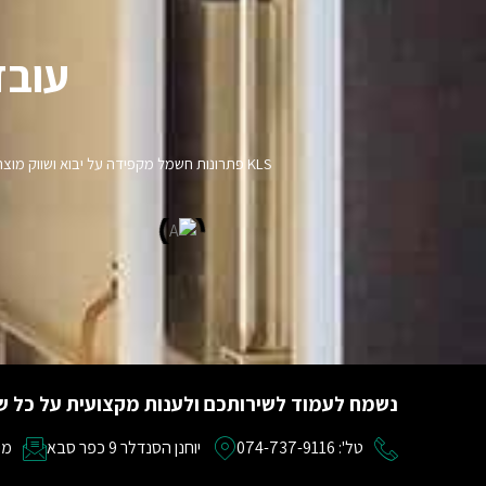
עובד
KLS פתרונות חשמל מקפידה על יבוא ושווק מ
נשמח לעמוד לשירותכם ולענות מקצועית על כל ש
טל': 074-737-9116
יוחנן הסנדלר 9 כפר סבא
מייל: om