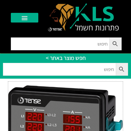
יצירת קשר
חפש מוצר באתר >