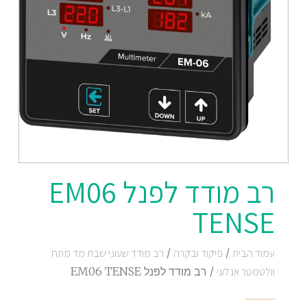
רב מודד לפנל EM06
TENSE
עמוד הבית
/
פיקוד ובקרה
/
רב מודד שעוני שבת מד מתח
וולטמטר אנלוגי
/ רב מודד לפנל EM06 TENSE