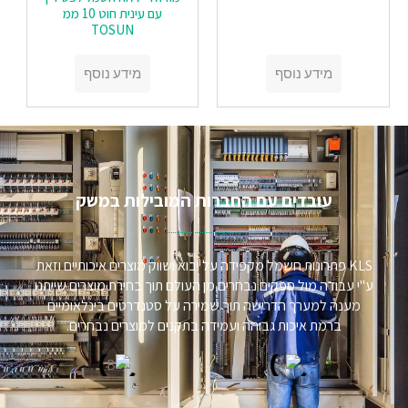
עם עינית חוט 10 ממ
TOSUN
מידע נוסף
מידע נוסף
עובדים עם החברות המובילות במשק​
KLS פתרונות חשמל מקפידה על יבוא ושווק מוצרים איכותיים וזאת
ע"י עבודה מול ספקים נבחרים מן העולם תוך בחירת מוצרים שייתנו
מענה למערך הדרישה תוך שמירה על סטנדרטים בינלאומיים
ברמת איכות גבוהה ועמידה בתקנים למוצרים נבחרים.