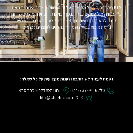
KLS פתרונות חשמל מקפידה על יבוא ושווק מוצרים איכותיים וזאת
ע"י עבודה מול ספקים נבחרים מן העולם תוך בחירת מוצרים שייתנו
מענה למערך הדרישה תוך שמירה על סטנדרטים בינלאומיים
ברמת איכות גבוהה ועמידה בתקנים למוצרים נבחרים.
נשמח לעמוד לשירותכם ולענות מקצועית על כל שאלה:
טל': 074-737-9116
יוחנן הסנדלר 9 כפר סבא
מייל: kfir@klselec.com