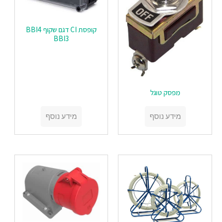
‏‏קופסת CI דגם שקוף BBI4
BBI3
מפסק טוגל
מידע נוסף
מידע נוסף