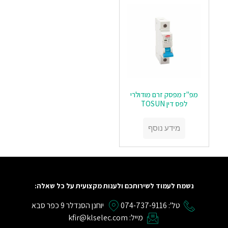
מפ"ז מפסק זרם מודולרי
לפס דין TOSUN
מידע נוסף
נשמח לעמוד לשירותכם ולענות מקצועית על כל שאלה:
טל': 074-737-9116
יוחנן הסנדלר 9 כפר סבא
מייל: kfir@klselec.com