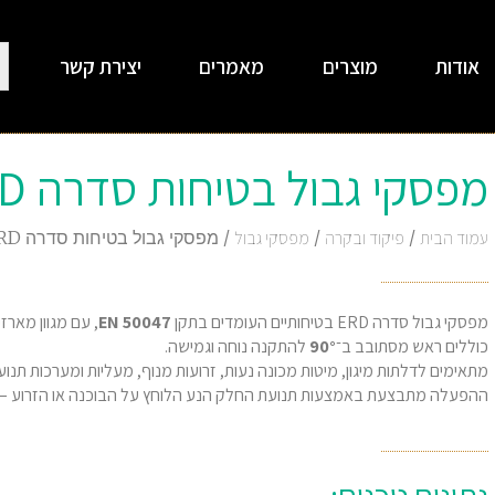
אודות
מוצרים
מאמרים
יצירת קשר
מפסקי גבול בטיחות סדרה ERD עם משבת HIGHLY
עמוד הבית
/
פיקוד ובקרה
/
מפסקי גבול
/ מפסקי גבול בטיחות סדרה ERD עם משבת HIGHLY
מפסקי גבול סדרה ERD בטיחותיים העומדים בתקן
EN 50047
, עם מגוון מארז
כוללים ראש מסתובב ב־
90°
להתקנה נוחה וגמישה.
מתאימים לדלתות מיגון, מיטות מכונה נעות, זרועות מנוף, מעליות ומערכות תנוע
ההפעלה מתבצעת באמצעות תנועת החלק הנע הלוחץ על הבוכנה או הזרוע – ל