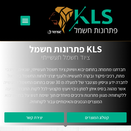
יצירת קשר
KLS פתרונות חשמל
ציוד חשמל תעשייתי
חברתנו מתמחה בתחום יבוא ושיווק ציוד חשמל תעשייתי, שנאים, מייצבי
מתח, רכיבי פיקוד ובקרה לתעשייה ולענף יצרני לוחות החשמל בישראל.
לחברה ידע וניסיון מצטבר של למעלה מ 30 שנים בתחום החשמל לתעשייה
אשר מהווה בסיס איתן למתן גיבוי ויעוץ מקצועי לכל לקוח. החברה מציעה
ללקוחותיה מגוון פתרונות ורכיבים מיוחדים תוך שימת דגש על בחירת יבוא
המוצרים הנכונים והאיכותיים עבור לקוחותיה.
קטלוג המוצרים
יצירת קשר