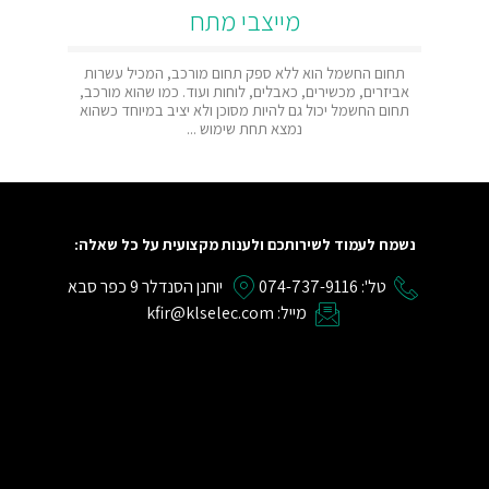
מייצבי מתח
תחום החשמל הוא ללא ספק תחום מורכב, המכיל עשרות
רבים המנ
אביזרים, מכשירים, כאבלים, לוחות ועוד. כמו שהוא מורכב,
בתחום ש
תחום החשמל יכול גם להיות מסוכן ולא יציב במיוחד כשהוא
הבסיסיים 
נמצא תחת שימוש ...
אנחנו
נשמח לעמוד לשירותכם ולענות מקצועית על כל שאלה:
טל': 074-737-9116
יוחנן הסנדלר 9 כפר סבא
מייל: kfir@klselec.com