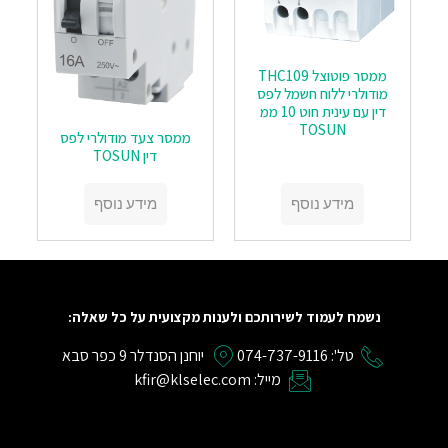
ממסר פוטוצל THC109
מודולרי ללוח חשמל לפס
דין עם עינית חוט 10 ממ
TOSUN
ממסר צעד מודולרי לפס
דין TOSUN
מידע נוסף
מידע נוסף
נשמח לעמוד לשירותכם ולענות מקצועית על כל שאלה:
טל': 074-737-9116
יוחנן הסנדלר 9 כפר סבא
מייל: kfir@klselec.com