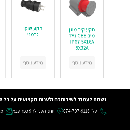
תקע שוקו
תקע קיר מוגן
גרמני
מים CEE נייד
IP67 5X16A
5X32A
מידע נוסף
מידע נוסף
נשמח לעמוד לשירותכם ולענות מקצועית על כל ש
טל': 074-737-9116
יוחנן הסנדלר 9 כפר סבא
מייל: om