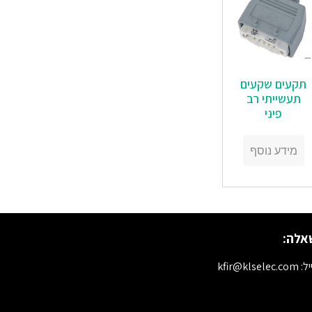
תקעים שקעים
תעשייתי רב
פיני
מידע נוסף
אלה:
kfir@klselec.c