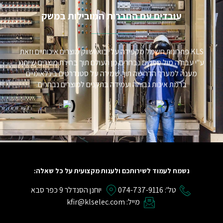
עובדים עם החברות המובילות במשק​
KLS פתרונות חשמל מקפידה על יבוא ושווק מוצרים איכותיים וזאת
ע"י עבודה מול ספקים נבחרים מן העולם תוך בחירת מוצרים שייתנו
מענה למערך הדרישה תוך שמירה על סטנדרטים בינלאומיים
ברמת איכות גבוהה ועמידה בתקנים למוצרים נבחרים.
נשמח לעמוד לשירותכם ולענות מקצועית על כל שאלה:
טל': 074-737-9116
יוחנן הסנדלר 9 כפר סבא
מייל: kfir@klselec.com