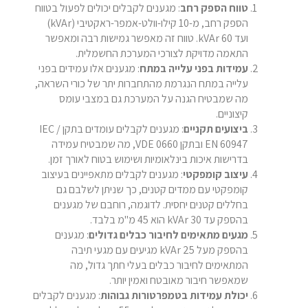
טווח הספק רחב
: מגענים לקבלים יכולים לפעול בטווח
הספק רחב, מ-10 קילו-וולט-אמפר-ראקטיבי (kVAr)
ועד 60 kVAr. טווח זה מאפשר גמישות רבה ומאפשר
התאמה מדויקת לצורכי המערכת החשמלית.
עמידות בפני עלייה במתח
: מגענים אלו עמידים בפני
עלייה במתח הנגרמת מהתחברות יתר של כורי השראה,
מה שמבטיח הגנה על המערכת גם במצבי עומס
קיצוניים.
ביצועים תקניים
: מגענים לקבלים עומדים בתקן IEC /
EN 60947 ובתקן VDE 0660, מה שמבטיח עמידה
בדרישות איכות בינלאומיות ושימוש בטוח לאורך זמן.
עיצוב קומפקטי
: מגענים לקבלים מתאפיינים בעיצוב
קומפקטי עם ממדים קטנים, כך שניתן לשלבם גם
בחללים קטנים יחסית. לדוגמה, רוחבם של מגענים
בהספק עד 30 kVAr הוא 45 מ"מ בלבד.
מגעים מתאימים לחיבור כבלים גדולים
: מגענים
בהספק מעל 25 kVAr מגיעים עם מגעי תיבה
המתאימים לחיבור כבלים בעלי חתך גדול, מה
שמאפשר חיבור מאובטח ואמין יותר.
יכולת עמידות בטמפרטורות גבוהות
: מגענים לקבלים