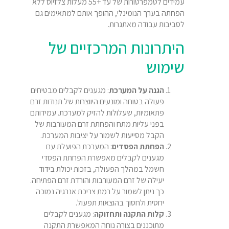
עמידים לטמפרטורות של עד +55 מעלות צלזיוס ללא
הפחתה בערך הנומינלי, ההופך אותם למתאימים גם
לסביבות עבודה מאתגרות.
היתרונות המרכזיים של
שימוש
הגנה על המערכת
: מגענים לקבלים מבטיחים
פעולה בטוחה ומונעים היווצרות של תנודות זרם
פתאומיות, שעלולות להזיק למערכת. עמידותם
בפני עליות מתח והפחתת זרם המעורבות של
הקבל מסייעות לשמור על יציבות המערכת.
הפחתת הפסדים
: המערכת הפועלת עם
מגענים לקבלים מאפשרת הפחתת הפסדי
חשמל במהלך הפעולה, בזכות יכולת בידוד
יעילה של זרם המעורבות והורדת זרם הפתיחה.
כך ניתן לשמור על רמת צריכת אנרגיה נמוכה
יחסית ולחסוך בהוצאות תפעול.
קלות התקנה ותחזוקה
: מגענים לקבלים
מתוכננים בצורה נוחה המאפשרת התקנה