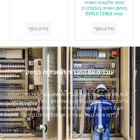
טיימר אלקטרוני השהייה
בניתוק השהייה בהפעלה רב
מתחי DVR10 TENSE
מידע נוסף
מידע נוסף
עובדים עם החברות המובילות במשק​
KLS פתרונות חשמל מקפידה על יבוא ושווק מוצרים איכותיים וזאת
ע"י עבודה מול ספקים נבחרים מן העולם תוך בחירת מוצרים שייתנו
מענה למערך הדרישה תוך שמירה על סטנדרטים בינלאומיים
ברמת איכות גבוהה ועמידה בתקנים למוצרים נבחרים.