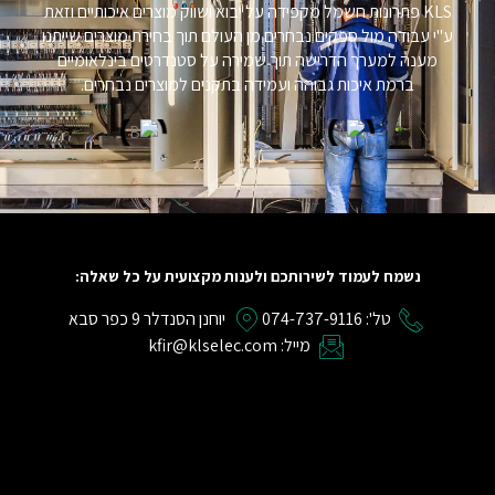
KLS פתרונות חשמל מקפידה על יבוא ושווק מוצרים איכותיים וזאת
ע"י עבודה מול ספקים נבחרים מן העולם תוך בחירת מוצרים שייתנו
מענה למערך הדרישה תוך שמירה על סטנדרטים בינלאומיים
ברמת איכות גבוהה ועמידה בתקנים למוצרים נבחרים.
נשמח לעמוד לשירותכם ולענות מקצועית על כל שאלה:
טל': 074-737-9116
יוחנן הסנדלר 9 כפר סבא
מייל: kfir@klselec.com