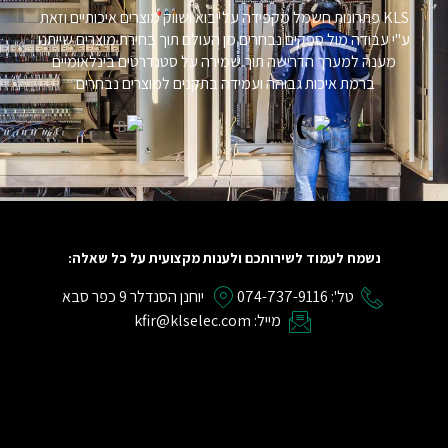
KLS פתרונות חשמל מקפידה על יבוא ושווק מוצרים איכותיים וזאת
ע"י עבודה מול ספקים נבחרים מן העולם תוך בחירת מוצרים שייתנו
מענה למערך הדרישה תוך שמירה על סטנדרטים בינלאומיים
ברמת איכות גבוהה ועמידה בתקנים למוצרים נבחרים.
נשמח לעמוד לשירותכם ולענות מקצועית על כל שאלה:
טל': 074-737-9116
יוחנן הסנדלר 9 כפר סבא
מייל: kfir@klselec.com