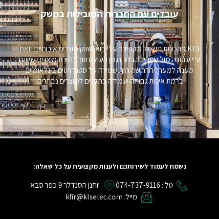
עובדים עם החברות המובילות במשק​
KLS פתרונות חשמל מקפידה על יבוא ושווק מוצרים איכותיים וזאת
ע"י עבודה מול ספקים נבחרים מן העולם תוך בחירת מוצרים שייתנו
מענה למערך הדרישה תוך שמירה על סטנדרטים בינלאומיים
ברמת איכות גבוהה ועמידה בתקנים למוצרים נבחרים.
נשמח לעמוד לשירותכם ולענות מקצועית על כל שאלה:
טל': 074-737-9116
יוחנן הסנדלר 9 כפר סבא
מייל: kfir@klselec.com