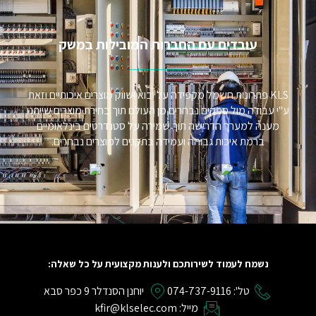
עובדים עם החברות המובילות במשק​
KLS פתרונות חשמל מקפידה על יבוא ושווק מוצרים איכותיים וזאת
ע"י עבודה מול ספקים נבחרים מן העולם תוך בחירת מוצרים שייתנו
מענה למערך הדרישה תוך שמירה על סטנדרטים בינלאומיים
ברמת איכות גבוהה ועמידה בתקנים למוצרים נבחרים.
נשמח לעמוד לשירותכם ולענות מקצועית על כל שאלה:
טל': 074-737-9116
יוחנן הסנדלר 9 כפר סבא
מייל: kfir@klselec.com