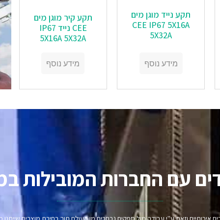
תקע נייד מוגן מים
תקע קיר מוגן מים
CEE IP67 5X16A
CEE נייד IP67
5X32A
5X16A 5X32A
מידע נוסף
מידע נוסף
ים עם החברות המובילות במ
וצרים איכותיים וזאת ע"י עבודה מול ספקים נבחרים מן העולם תוך בחירת מוצרים שיית