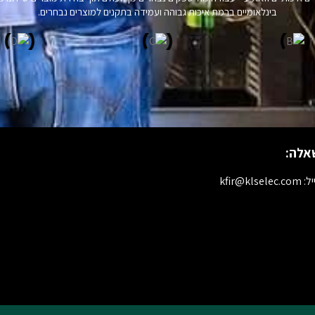
בינלאומיים ברמת איכות גבוהה ועמידה בתקנים למוצרים נבחרים.
אלה:
kfir@klselec.c