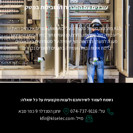
עובדים עם החברות המובילות במשק​
KLS פתרונות חשמל מקפידה על יבוא ושווק מוצרים איכותיים וזאת
ע"י עבודה מול ספקים נבחרים מן העולם תוך בחירת מוצרים שייתנו
מענה למערך הדרישה תוך שמירה על סטנדרטים בינלאומיים
ברמת איכות גבוהה ועמידה בתקנים למוצרים נבחרים.
נשמח לעמוד לשירותכם ולענות מקצועית על כל שאלה:
טל': 074-737-9116
יוחנן הסנדלר 9 כפר סבא
מייל: kfir@klselec.com